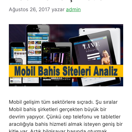
Ağustos 26, 2017
yazar
admin
Mobil gelişim tüm sektörlere sıçradı. Şu sıralar
Mobil bahis şirketleri gerçekten büyük bir
devrim yapıyor. Çünkü cep telefonu ve tabletler
aracılığıyla bahis hizmeti almak isteyen geniş bir
kitle var. Artık bilgisayar başında oturmak