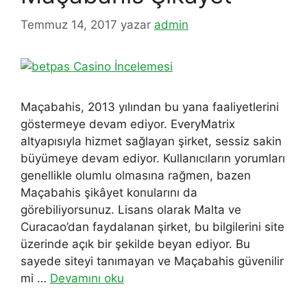
Temmuz 14, 2017
yazar
admin
Maçabahis, 2013 yılından bu yana faaliyetlerini
göstermeye devam ediyor. EveryMatrix
altyapısıyla hizmet sağlayan şirket, sessiz sakin
büyümeye devam ediyor. Kullanıcıların yorumları
genellikle olumlu olmasına rağmen, bazen
Maçabahis şikâyet konularını da
görebiliyorsunuz. Lisans olarak Malta ve
Curacao’dan faydalanan şirket, bu bilgilerini site
üzerinde açık bir şekilde beyan ediyor. Bu
sayede siteyi tanımayan ve Maçabahis güvenilir
mi …
Devamını oku