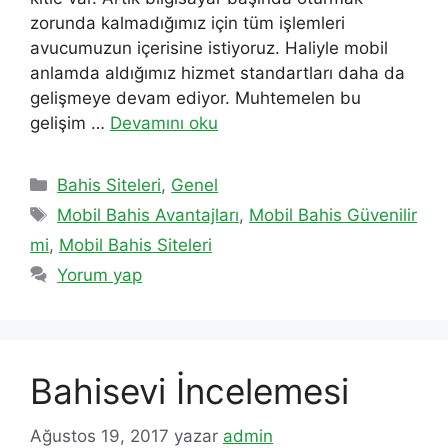
zorunda kalmadığımız için tüm işlemleri
avucumuzun içerisine istiyoruz. Haliyle mobil
anlamda aldığımız hizmet standartları daha da
gelişmeye devam ediyor. Muhtemelen bu
gelişim …
Devamını oku
Kategoriler
Bahis Siteleri
,
Genel
Etiketler
Mobil Bahis Avantajları
,
Mobil Bahis Güvenilir
mi
,
Mobil Bahis Siteleri
Yorum yap
Bahisevi İncelemesi
Ağustos 19, 2017
yazar
admin