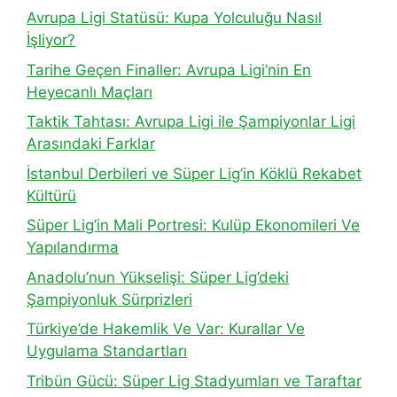
Avrupa Ligi Statüsü: Kupa Yolculuğu Nasıl
İşliyor?
Tarihe Geçen Finaller: Avrupa Ligi’nin En
Heyecanlı Maçları
Taktik Tahtası: Avrupa Ligi ile Şampiyonlar Ligi
Arasındaki Farklar
İstanbul Derbileri ve Süper Lig’in Köklü Rekabet
Kültürü
Süper Lig’in Mali Portresi: Kulüp Ekonomileri Ve
Yapılandırma
Anadolu’nun Yükselişi: Süper Lig’deki
Şampiyonluk Sürprizleri
Türkiye’de Hakemlik Ve Var: Kurallar Ve
Uygulama Standartları
Tribün Gücü: Süper Lig Stadyumları ve Taraftar