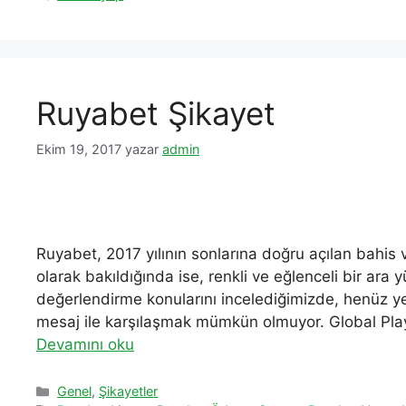
Ruyabet Şikayet
Ekim 19, 2017
yazar
admin
Ruyabet, 2017 yılının sonlarına doğru açılan bahis v
olarak bakıldığında ise, renkli ve eğlenceli bir ar
değerlendirme konularını incelediğimizde, henüz ye
mesaj ile karşılaşmak mümkün olmuyor. Global Pla
Devamını oku
Kategoriler
Genel
,
Şikayetler