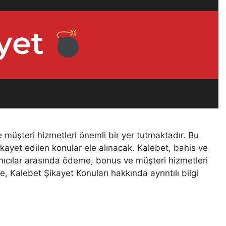
müşteri hizmetleri önemli bir yer tutmaktadır. Bu
ikayet edilen konular ele alınacak. Kalebet, bahis ve
anıcılar arasında ödeme, bonus ve müşteri hizmetleri
e, Kalebet Şikayet Konuları hakkında ayrıntılı bilgi