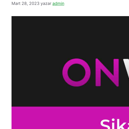
Mart 28, 2023
yazar
admin