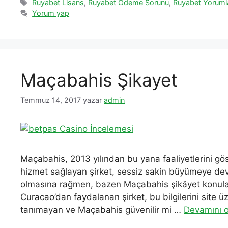
Etiketler
Ruyabet Lisans
,
Ruyabet Ödeme Sorunu
,
Ruyabet Yorumla
Yorum yap
Maçabahis Şikayet
Temmuz 14, 2017
yazar
admin
Maçabahis, 2013 yılından bu yana faaliyetlerini gö
hizmet sağlayan şirket, sessiz sakin büyümeye devam
olmasına rağmen, bazen Maçabahis şikâyet konuları
Curacao’dan faydalanan şirket, bu bilgilerini site ü
tanımayan ve Maçabahis güvenilir mi …
Devamını 