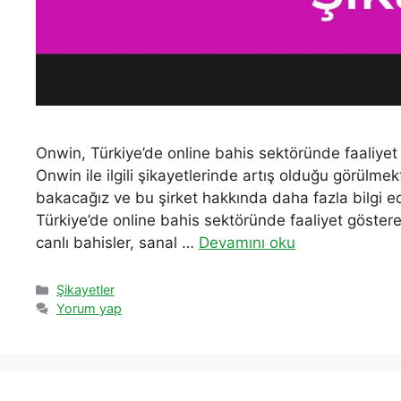
Onwin, Türkiye’de online bahis sektöründe faaliyet 
Onwin ile ilgili şikayetlerinde artış olduğu görülm
bakacağız ve bu şirket hakkında daha fazla bilgi 
Türkiye’de online bahis sektöründe faaliyet gösteren 
canlı bahisler, sanal …
Devamını oku
Kategoriler
Şikayetler
Yorum yap