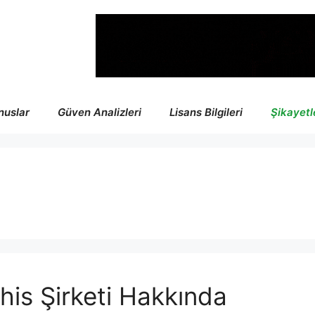
nuslar
Güven Analizleri
Lisans Bilgileri
Şikayetl
his Şirketi Hakkında