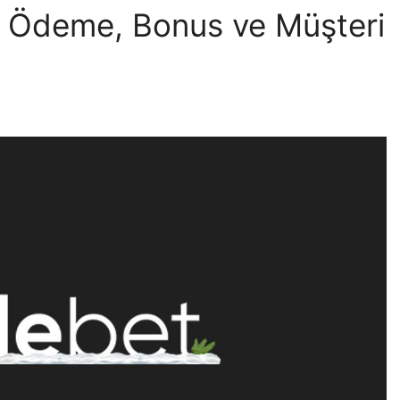
ı: Ödeme, Bonus ve Müşteri