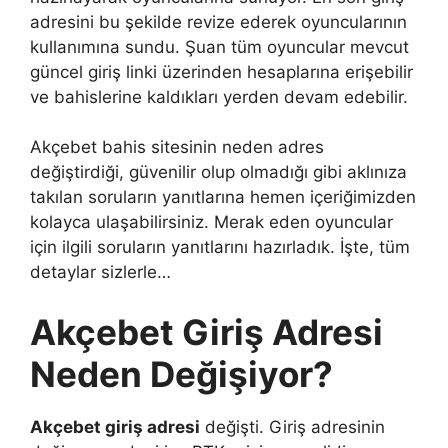
adresini bu şekilde revize ederek oyuncularının
kullanımına sundu. Şuan tüm oyuncular mevcut
güncel giriş linki üzerinden hesaplarına erişebilir
ve bahislerine kaldıkları yerden devam edebilir.
Akçebet bahis sitesinin neden adres
değiştirdiği, güvenilir olup olmadığı gibi aklınıza
takılan soruların yanıtlarına hemen içeriğimizden
kolayca ulaşabilirsiniz. Merak eden oyuncular
için ilgili soruların yanıtlarını hazırladık. İşte, tüm
detaylar sizlerle…
Akçebet Giriş Adresi
Neden Değişiyor?
Akçebet giriş adresi
değişti. Giriş adresinin