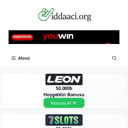
İçeriğe
atla
Menü
50.000₺
Hoşgeldin Bonusu
Bonusu Al