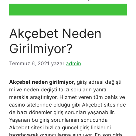
Akçebet Neden
Girilmiyor?
Temmuz 6, 2021
yazar
admin
Akçebet neden girilmiyor
, giriş adresi değişti
mi ve neden değişti tarzı soruların yanıtı
merakla araştırılıyor. Hizmet veren tüm bahis ve
casino sitelerinde olduğu gibi Akçebet sitesinde
de bazı dönemler giriş sorunları yaşanabilir.
Yaşanan bu giriş sorunlarının sonucunda
Akçebet sitesi hızlıca güncel giriş linklerini
hazırlayarak oyuncularına sunuyor. En son giriş