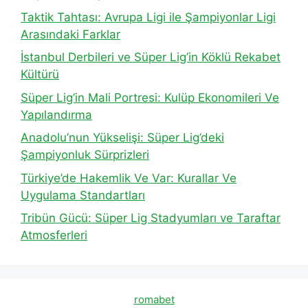
Taktik Tahtası: Avrupa Ligi ile Şampiyonlar Ligi
Arasındaki Farklar
İstanbul Derbileri ve Süper Lig’in Köklü Rekabet
Kültürü
Süper Lig’in Mali Portresi: Kulüp Ekonomileri Ve
Yapılandırma
Anadolu’nun Yükselişi: Süper Lig’deki
Şampiyonluk Sürprizleri
Türkiye’de Hakemlik Ve Var: Kurallar Ve
Uygulama Standartları
Tribün Gücü: Süper Lig Stadyumları ve Taraftar
Atmosferleri
romabet