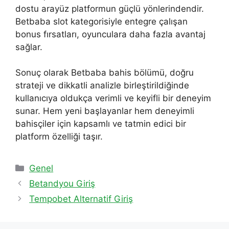
dostu arayüz platformun güçlü yönlerindendir.
Betbaba slot kategorisiyle entegre çalışan
bonus fırsatları, oyunculara daha fazla avantaj
sağlar.
Sonuç olarak Betbaba bahis bölümü, doğru
strateji ve dikkatli analizle birleştirildiğinde
kullanıcıya oldukça verimli ve keyifli bir deneyim
sunar. Hem yeni başlayanlar hem deneyimli
bahisçiler için kapsamlı ve tatmin edici bir
platform özelliği taşır.
Kategoriler
Genel
Betandyou Giriş
Tempobet Alternatif Giriş