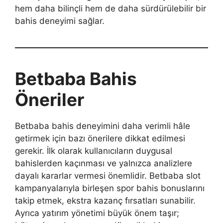
hem daha bilinçli hem de daha sürdürülebilir bir
bahis deneyimi sağlar.
Betbaba Bahis
Öneriler
Betbaba bahis deneyimini daha verimli hâle
getirmek için bazı önerilere dikkat edilmesi
gerekir. İlk olarak kullanıcıların duygusal
bahislerden kaçınması ve yalnızca analizlere
dayalı kararlar vermesi önemlidir. Betbaba slot
kampanyalarıyla birleşen spor bahis bonuslarını
takip etmek, ekstra kazanç fırsatları sunabilir.
Ayrıca yatırım yönetimi büyük önem taşır;