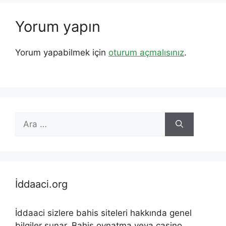
Yorum yapın
Yorum yapabilmek için
oturum açmalısınız
.
için
ara
İddaaci.org
İddaaci sizlere bahis siteleri hakkında genel
bilgiler sunar. Bahis oynatma veya casino