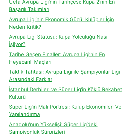
Uefa Avrupa Ligi’nin Tarihçesi: Kupa 2’nin En
Başarılı Takımları
Avrupa Ligi’nin Ekonomik Gücü: Kulüpler İçin
Neden Kritik?
Avrupa Ligi Statüsü: Kupa Yolculuğu Nasıl
İşliyor?
Tarihe Geçen Finaller: Avrupa Ligi’nin En
Heyecanlı Maçları
Taktik Tahtası: Avrupa Ligi ile Şampiyonlar Ligi
Arasındaki Farklar
İstanbul Derbileri ve Süper Lig’in Köklü Rekabet
Kültürü
Süper Lig’in Mali Portresi: Kulüp Ekonomileri Ve
Yapılandırma
Anadolu’nun Yükselişi: Süper Lig’deki
Şampiyonluk Sürprizleri