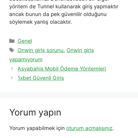
yöntem de Tunnel kullanarak giriş yapmaktır
ancak bunun da pek güvenilir olduğunu
söylemek yanlış olacaktır.
Kategoriler
Genel
Etiketler
Onwin giriş sorunu
,
Onwin giriş
yapamıyorum
Asyabahis Mobil Ödeme Yöntemleri
1xbet Güvenli Giriş
Yorum yapın
Yorum yapabilmek için
oturum açmalısınız
.