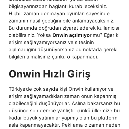
bilgisayarınızdan bağlantı kurabileceksiniz.
Hiçbir zaman donmayan oyunları sayesinde
zamanın nasıl geçtiğini bile anlamayacaksınız.
Bu durumda doğrudan ziyaret ederek kullanıcısı
olabilirsiniz. Yoksa
Onwin açılmıyor
mu? Eğer ki
erişim sağlayamıyorsanız ve sitesinin
açılmadığını düşünüyorsanız bu noktada gerekli
bilgileri almalısınız çünkü o kapanmadı.
Onwin Hızlı Giriş
Türkiye’de çok sayıda kişi Onwin kullanıyor ve
erişim sağlayamadıkları zaman onun kapanmış
olabileceğini düşünüyorlar. Aslına bakarsanız bu
düşünce son derece yanlıştır çünkü ülkemize bu
kadar büyük yatırımlar yapmış olan bu platform
asla kapanmayacaktır. Peki ama o zaman neden