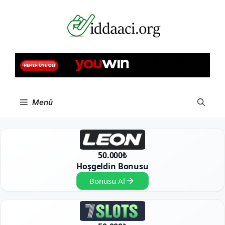
İçeriğe
atla
Menü
50.000₺
Hoşgeldin Bonusu
Bonusu Al