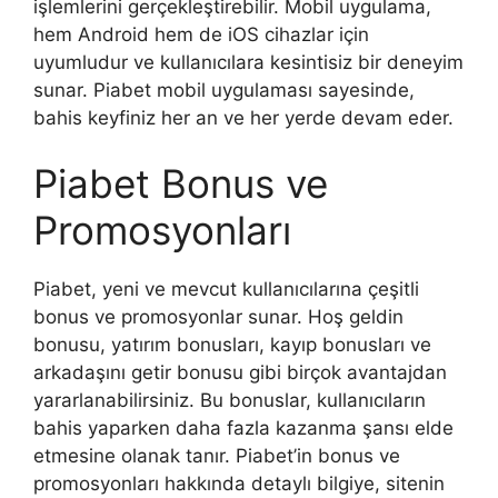
işlemlerini gerçekleştirebilir. Mobil uygulama,
hem Android hem de iOS cihazlar için
uyumludur ve kullanıcılara kesintisiz bir deneyim
sunar. Piabet mobil uygulaması sayesinde,
bahis keyfiniz her an ve her yerde devam eder.
Piabet Bonus ve
Promosyonları
Piabet, yeni ve mevcut kullanıcılarına çeşitli
bonus ve promosyonlar sunar. Hoş geldin
bonusu, yatırım bonusları, kayıp bonusları ve
arkadaşını getir bonusu gibi birçok avantajdan
yararlanabilirsiniz. Bu bonuslar, kullanıcıların
bahis yaparken daha fazla kazanma şansı elde
etmesine olanak tanır. Piabet’in bonus ve
promosyonları hakkında detaylı bilgiye, sitenin