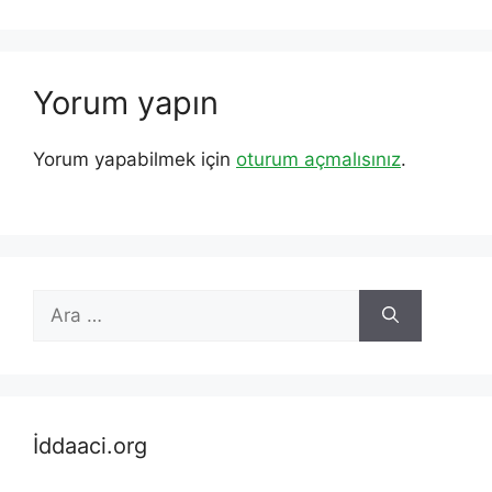
Yorum yapın
Yorum yapabilmek için
oturum açmalısınız
.
için
ara
İddaaci.org