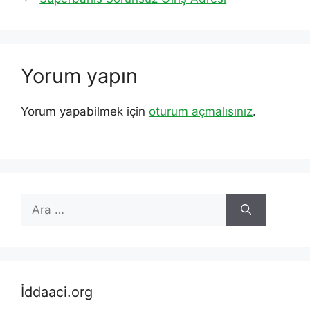
Yorum yapın
Yorum yapabilmek için
oturum açmalısınız
.
için
ara
İddaaci.org