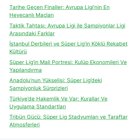
Tarihe Geçen Finaller: Avrupa Ligi’nin En
Heyecanlı Maçları
Taktik Tahtası: Avrupa Ligi ile Şampiyonlar Ligi
Arasındaki Farklar
İstanbul Derbileri ve Süper Lig’in Köklü Rekabet
Kültürü
Süper Lig’in Mali Portresi: Kulüp Ekonomileri Ve
Yapılandırma
Anadolu’nun Yükselişi: Süper Lig’deki
Şampiyonluk Sürprizleri
Türkiye’de Hakemlik Ve Var: Kurallar Ve
Uygulama Standartları
Tribün Gücü: Süper Lig Stadyumları ve Taraftar
Atmosferleri