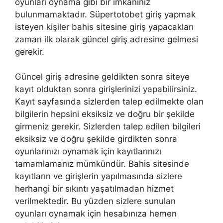
oyunları oynama gibi bir imkanınız
bulunmamaktadır. Süpertotobet giriş yapmak
isteyen kişiler bahis sitesine giriş yapacakları
zaman ilk olarak güncel giriş adresine gelmesi
gerekir.
Güncel giriş adresine geldikten sonra siteye
kayıt olduktan sonra girişlerinizi yapabilirsiniz.
Kayıt sayfasında sizlerden talep edilmekte olan
bilgilerin hepsini eksiksiz ve doğru bir şekilde
girmeniz gerekir. Sizlerden talep edilen bilgileri
eksiksiz ve doğru şekilde girdikten sonra
oyunlarınızı oynamak için kayıtlarınızı
tamamlamanız mümkündür. Bahis sitesinde
kayıtların ve girişlerin yapılmasında sizlere
herhangi bir sıkıntı yaşatılmadan hizmet
verilmektedir. Bu yüzden sizlere sunulan
oyunları oynamak için hesabınıza hemen