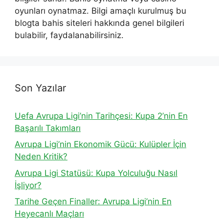
oyunları oynatmaz. Bilgi amaçlı kurulmuş bu
blogta bahis siteleri hakkında genel bilgileri
bulabilir, faydalanabilirsiniz.
Son Yazılar
Uefa Avrupa Ligi’nin Tarihçesi: Kupa 2’nin En
Başarılı Takımları
Avrupa Ligi’nin Ekonomik Gücü: Kulüpler İçin
Neden Kritik?
Avrupa Ligi Statüsü: Kupa Yolculuğu Nasıl
İşliyor?
Tarihe Geçen Finaller: Avrupa Ligi’nin En
Heyecanlı Maçları