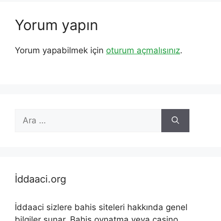
Yorum yapın
Yorum yapabilmek için
oturum açmalısınız
.
için
ara
İddaaci.org
İddaaci sizlere bahis siteleri hakkında genel
bilgiler sunar. Bahis oynatma veya casino