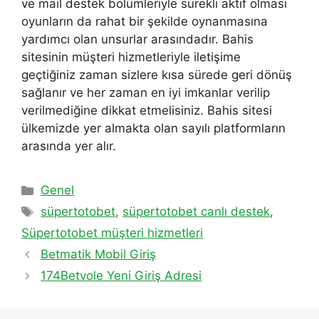
ve mail destek bölümleriyle sürekli aktif olması
oyunların da rahat bir şekilde oynanmasına
yardımcı olan unsurlar arasındadır. Bahis
sitesinin müşteri hizmetleriyle iletişime
geçtiğiniz zaman sizlere kısa sürede geri dönüş
sağlanır ve her zaman en iyi imkanlar verilip
verilmediğine dikkat etmelisiniz. Bahis sitesi
ülkemizde yer almakta olan sayılı platformların
arasında yer alır.
Kategoriler
Genel
Etiketler
süpertotobet
,
süpertotobet canlı destek
,
Süpertotobet müşteri hizmetleri
Betmatik Mobil Giriş
174Betvole Yeni Giriş Adresi