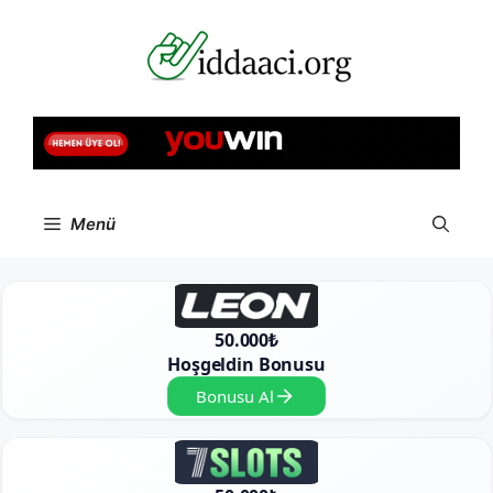
İçeriğe
atla
Menü
50.000₺
Hoşgeldin Bonusu
Bonusu Al