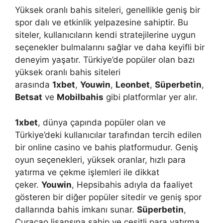
Yüksek oranlı bahis siteleri, genellikle geniş bir
spor dalı ve etkinlik yelpazesine sahiptir. Bu
siteler, kullanıcıların kendi stratejilerine uygun
seçenekler bulmalarını sağlar ve daha keyifli bir
deneyim yaşatır. Türkiye’de popüler olan bazı
yüksek oranlı bahis siteleri
arasında
1xbet
,
Youwin
,
Leonbet
,
Süperbetin
,
Betsat
ve
Mobilbahis
gibi platformlar yer alır.
1xbet
, dünya çapında popüler olan ve
Türkiye’deki kullanıcılar tarafından tercih edilen
bir online casino ve bahis platformudur. Geniş
oyun seçenekleri, yüksek oranlar, hızlı para
yatırma ve çekme işlemleri ile dikkat
çeker.
Youwin
, Hepsibahis adıyla da faaliyet
gösteren bir diğer popüler sitedir ve geniş spor
dallarında bahis imkanı sunar.
Süperbetin
,
Curaçao lisansına sahip ve çeşitli para yatırma