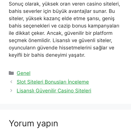
Sonuç olarak, yüksek oran veren casino siteleri,
bahis severler için büyük avantajlar sunar. Bu
siteler, yüksek kazanç elde etme şansı, geniş
bahis seçenekleri ve cazip bonus kampanyaları
ile dikkat çeker. Ancak, güvenilir bir platform
seçmek önemlidir. Lisanslı ve güvenli siteler,
oyuncuların güvende hissetmelerini sağlar ve
keyifli bir bahis deneyimi yaşatır.
Kategoriler
Genel
Slot Siteleri Bonusları İnceleme
Lisanslı Güvenilir Casino Siteleri
Yorum yapın