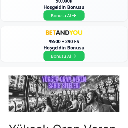
50.000₺
Hoşgeldin Bonusu
Bonusu Al
%500 + 290 FS
Hoşgeldin Bonusu
Bonusu Al