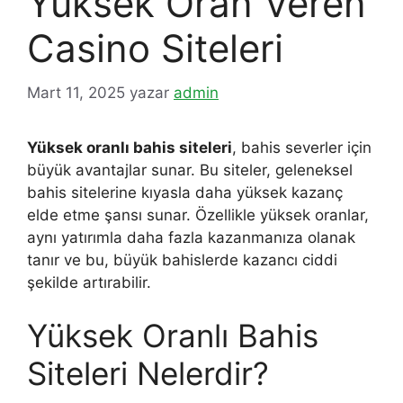
Yüksek Oran Veren
Casino Siteleri
Mart 11, 2025
yazar
admin
Yüksek oranlı bahis siteleri
, bahis severler için
büyük avantajlar sunar. Bu siteler, geleneksel
bahis sitelerine kıyasla daha yüksek kazanç
elde etme şansı sunar. Özellikle yüksek oranlar,
aynı yatırımla daha fazla kazanmanıza olanak
tanır ve bu, büyük bahislerde kazancı ciddi
şekilde artırabilir.
Yüksek Oranlı Bahis
Siteleri Nelerdir?