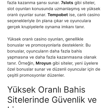
fazla kazanma şansı sunar.
7slots
gibi siteler,
slot oyunları konusunda uzmanlaşmış ve yüksek
oranlı oyunlar sunar.
Tempobet
ise, canlı casino
seçenekleriyle ön plana çıkar ve oyunculara
gerçek krupiyelerle oynama imkanı tanır.
Yüksek oranlı casino oyunları, genellikle
bonuslar ve promosyonlarla desteklenir. Bu
bonuslar, oyuncuların daha fazla bahis
yapmasına ve daha fazla kazanmasına olanak
tanır. Örneğin,
Mroyun
gibi siteler, yeni üyelere
özel bonuslar sunar ve düzenli oyuncular için de
çeşitli promosyonlar düzenler.
Yüksek Oranlı Bahis
Sitelerinde Güvenlik ve