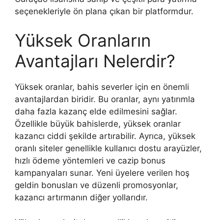
seçenekleriyle ön plana çıkan bir platformdur.
Yüksek Oranların
Avantajları Nelerdir?
Yüksek oranlar, bahis severler için en önemli
avantajlardan biridir. Bu oranlar, aynı yatırımla
daha fazla kazanç elde edilmesini sağlar.
Özellikle büyük bahislerde, yüksek oranlar
kazancı ciddi şekilde artırabilir. Ayrıca, yüksek
oranlı siteler genellikle kullanıcı dostu arayüzler,
hızlı ödeme yöntemleri ve cazip bonus
kampanyaları sunar. Yeni üyelere verilen hoş
geldin bonusları ve düzenli promosyonlar,
kazancı artırmanın diğer yollarıdır.